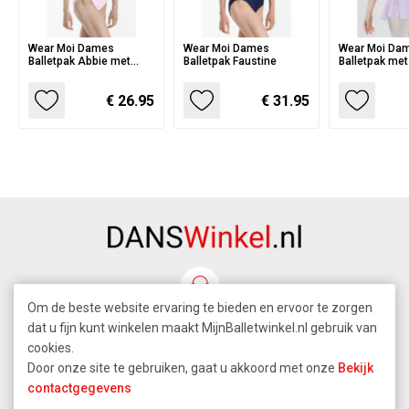
Wear Moi Dames
Wear Moi Dames
Wear Moi Da
Balletpak Abbie met
Balletpak Faustine
Balletpak met
Spaghettibandjes en
Balkala
Pinch
€ 26.95
€ 31.95
Om de beste website ervaring te bieden en ervoor te zorgen
dat u fijn kunt winkelen maakt MijnBalletwinkel.nl gebruik van
cookies.
Door onze site te gebruiken, gaat u akkoord met onze
Bekijk
contactgegevens