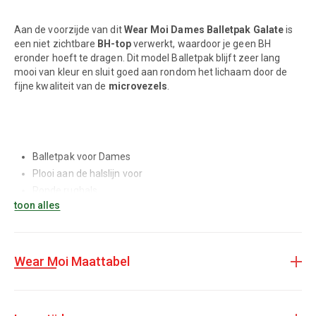
Aan de voorzijde van dit
Wear Moi Dames Balletpak Galate
is
een niet zichtbare
BH-top
verwerkt, waardoor je geen BH
eronder hoeft te dragen. Dit model Balletpak blijft zeer lang
mooi van kleur en sluit goed aan rondom het lichaam door de
fijne kwaliteit van de
microvezels
.
Balletpak voor Dames
Plooi aan de halslijn voor
Ronde rughals
toon alles
Verkrijgbaar in bordeaux, licht groen, navy, aubergine, zwart,
wit en roze
Verkrijgbaar in maten XS t/m L
Verkrijgbaar in een meisjes variant
Wear Moi Maattabel
Gemaakt van hoge kwaliteit microvezel
Onzichtbare BH-top
Mag op 30°C gewassen worden,
niet
centrifugeren, liggend