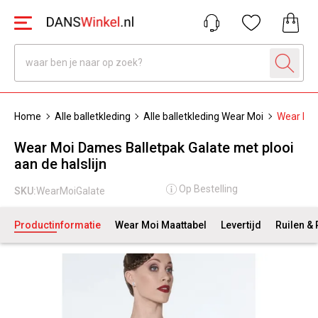
Home
Alle balletkleding
Alle balletkleding Wear Moi
Wear Moi 
Wear Moi Dames Balletpak Galate met plooi
aan de halslijn
Op Bestelling
SKU:
WearMoiGalate
Productinformatie
Wear Moi Maattabel
Levertijd
Ruilen &