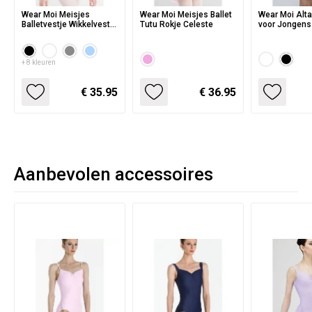
Wear Moi Meisjes
Wear Moi Meisjes Ballet
Wear Moi Alta
Balletvestje Wikkelvest
Tutu Rokje Celeste
voor Jongens
Menuet
Dancebelt
+ 8 kleuren
€ 35.95
€ 36.95
Aanbevolen accessoires