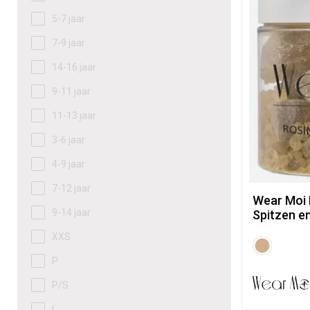
5-7 jaar
7-9 jaar
14-16 jaar
9-11 jaar
11-13 jaar
3-6 jaar
4-9 jaar
7-12 jaar
Wear Moi 
9-14 jaar
Spitzen e
XXS
P
P/S
I