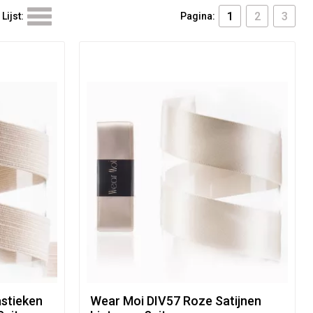
1
2
3
Lijst:
Pagina:
stieken
Wear Moi DIV57 Roze Satijnen