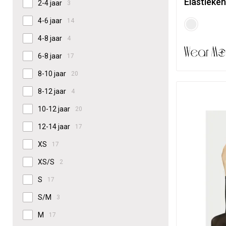
Elastieken
2-4 jaar
3
4-6 jaar
14
4-8 jaar
4
6-8 jaar
17
8-10 jaar
20
8-12 jaar
4
10-12 jaar
20
12-14 jaar
17
XS
17
XS/S
2
S
17
S/M
3
M
17