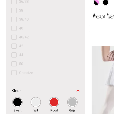
36/38
38
38/40
40
40/42
42
44
50
One size
Kleur
Zwart
Wit
Rood
Grijs