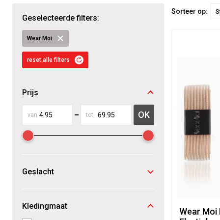
Sorteer op:
S
Geselecteerde filters:
Wear Moi
reset alle filters
Prijs
OK
van
tot
Geslacht
Kledingmaat
Wear Moi 