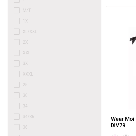
M/T
1X
XL/XXL
2X
XXL
3X
XXXL
25
30
34
34/36
Wear Moi 
DIV79
36