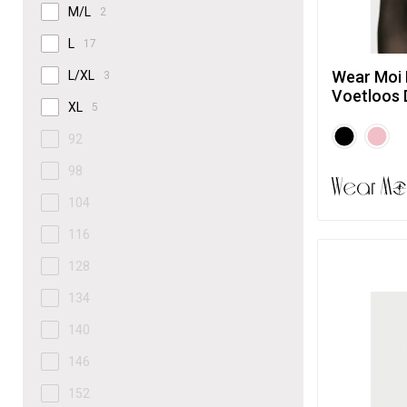
M/L
2
L
17
Wear Moi 
L/XL
3
Voetloos 
XL
5
92
98
104
116
128
134
140
146
152