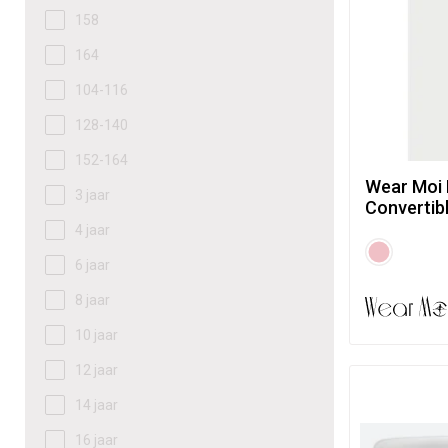
158
164
104-116
128-140
152-164
Wear Moi 
3 jaar
Convertib
4 jaar
6 jaar
8 jaar
10 jaar
12 jaar
14 jaar
16 jaar