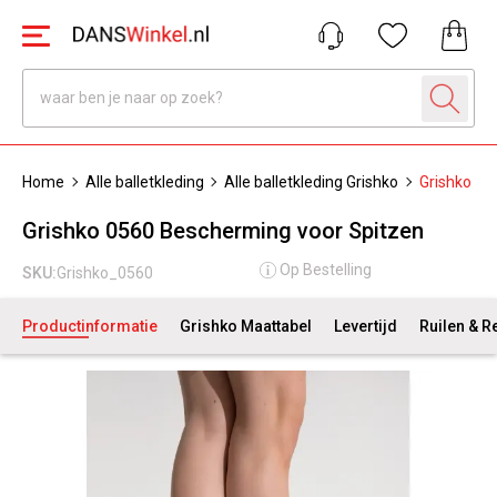
Home
Alle balletkleding
Alle balletkleding Grishko
Grishko 05
Grishko 0560 Bescherming voor Spitzen
Op Bestelling
SKU:
Grishko_0560
Productinformatie
Grishko Maattabel
Levertijd
Ruilen & R