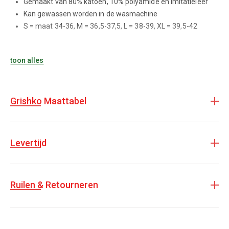
Gemaakt van 80% katoen, 10% polyamide en imitatieleer
Kan gewassen worden in de wasmachine
S = maat 34-36, M = 36,5-37,5, L = 38-39, XL = 39,5-42
toon alles
Let op!
De levertijd van dit product kan oplopen tot 8 weken.
Grishko Maattabel
Levertijd
Ruilen & Retourneren