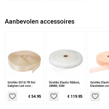
Aanbevolen accessoires
Grishko 0510/7R Rol
Grishko Elastic Ribbon,
Grishko Elast
Satijnen Lint voor
28MM, 50M
Elastieken vo
Spitzen en
Balletschoen
Balletschoenen
Spitzen 50me
€ 54.95
€ 119.95