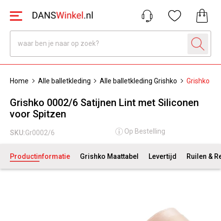
Home
Alle balletkleding
Alle balletkleding Grishko
Grishko 000
Grishko 0002/6 Satijnen Lint met Siliconen
voor Spitzen
Op Bestelling
SKU:
Gr0002/6
Productinformatie
Grishko Maattabel
Levertijd
Ruilen & R