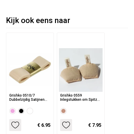
Kijk ook eens naar
Grishko 0510/7
Grishko 0559
Dubbelzijdig Satijnen
Inlegstukken om Spitzen
Lint voor Spitzen
te Drogen
€ 6.95
€ 7.95