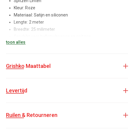
Spitzen Linten
Kleur: Roze
Materiaal: Satijn en siliconen
Lengte: 2 meter
Breedte: 25 milimeter
Geschikt voor balletschoenen en spitzen
toon alles
Grishko Maattabel
Wilt u
spitzen laten aanmeten
? Maak een afspraak in één van
onze filialen!
Levertijd
Ruilen & Retourneren