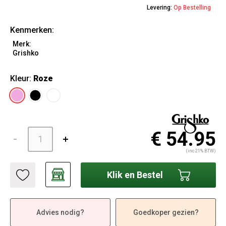
Levering:
Op Bestelling
Kenmerken:
Merk:
Grishko
Kleur:
Roze
€ 54.95
(inc 21% BTW)
Klik en Bestel
Advies nodig?
Goedkoper gezien?