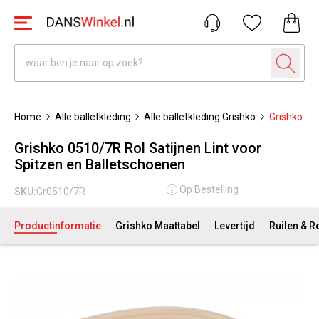
Home
Alle balletkleding
Alle balletkleding Grishko
Grishko 05
Grishko 0510/7R Rol Satijnen Lint voor
Spitzen en Balletschoenen
Op Bestelling
SKU:
Gr0510/7R
Productinformatie
Grishko Maattabel
Levertijd
Ruilen & R