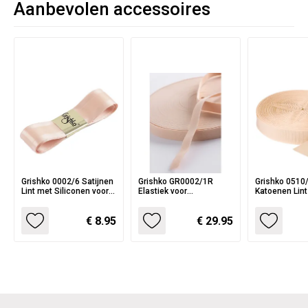
Aanbevolen accessoires
Grishko 0002/6 Satijnen
Grishko GR0002/1R
Grishko 0510
Lint met Siliconen voor
Elastiek voor
Katoenen Lint
Spitzen
Balletschoenen en
Spitzen en
Spitzen
Balletschoen
€ 8.95
€ 29.95