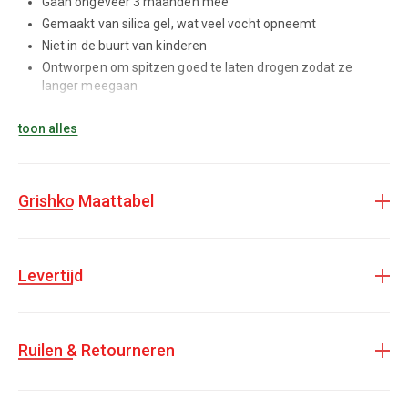
Gaan ongeveer 3 maanden mee
Gemaakt van silica gel, wat veel vocht opneemt
Niet in de buurt van kinderen
Ontworpen om spitzen goed te laten drogen zodat ze
langer meegaan
toon alles
Let op!
Dit product heeft een levertijd van 6-8 weken.
Grishko Maattabel
Levertijd
Ruilen & Retourneren