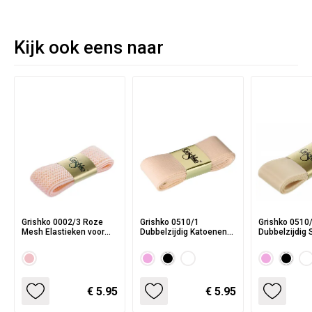
Kijk ook eens naar
Grishko 0002/3 Roze
Grishko 0510/1
Grishko 0510
Mesh Elastieken voor
Dubbelzijdig Katoenen
Dubbelzijdig 
Spitzen
Spitzenlint
Lint voor Spit
€ 5.95
€ 5.95