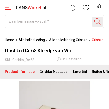
Home
Alle balletkleding
Alle balletkleding Grishko
Grishko DA
Grishko DA-68 Kleedje van Wol
Op Bestelling
SKU:
Grishko_DA68
Productinformatie
Grishko Maattabel
Levertijd
Ruilen & R