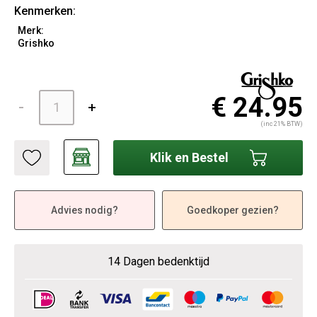
Kenmerken:
Merk:
Grishko
€ 24.95
(inc 21% BTW)
Klik en Bestel
Advies nodig?
Goedkoper gezien?
14 Dagen bedenktijd