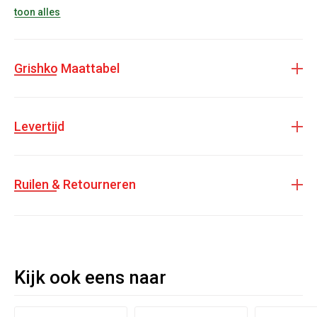
Let op!
Dit item heeft een gemiddelde levertijd van 6-8 weken.
toon alles
Grishko Maattabel
Levertijd
Ruilen & Retourneren
Kijk ook eens naar