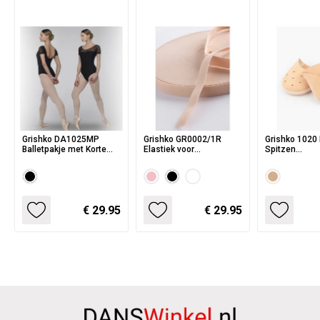
Grishko DA1025MP
Grishko GR0002/1R
Grishko 1020
Balletpakje met Korte
Elastiek voor
Spitzen
Mouwen
Balletschoenen en
Teenbescher
Spitzen
Suede
€ 29.95
€ 29.95