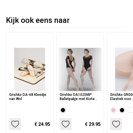
Kijk ook eens naar
Grishko DA-68 Kleedje
Grishko DA1025MP
Grishko GR00
van Wol
Balletpakje met Korte
Elastiek voor
Mouwen
Balletschoen
Spitzen
€ 24.95
€ 29.95