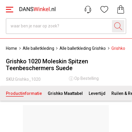
Home
Alle balletkleding
Alle balletkleding Grishko
Grishko 10
Grishko 1020 Moleskin Spitzen
Teenbeschermers Suede
Op Bestelling
SKU:
Grishko_1020
Productinformatie
Grishko Maattabel
Levertijd
Ruilen & R