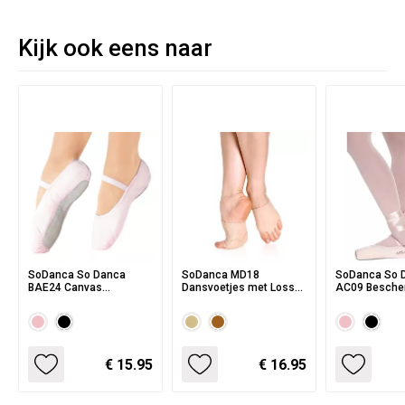
Kijk ook eens naar
SoDanca So Danca
SoDanca MD18
SoDanca So 
BAE24 Canvas
Dansvoetjes met Losse
AC09 Besche
Balletschoenen met
Teentjes Teensokken
Spitzen
Doorlopende Zool -
universele pasvorm
€ 15.95
€ 16.95