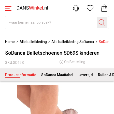
Home
Alle balletkleding
Alle balletkleding SoDanca
SoDanca 
SoDanca Balletschoenen SD69S kinderen
Op Bestelling
SKU:
SD69S
Productinformatie
SoDanca Maattabel
Levertijd
Ruilen & 