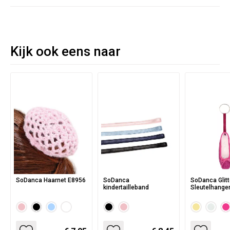
Kijk ook eens naar
SoDanca Haarnet E8956
SoDanca
SoDanca Glitt
kindertailleband
Sleutelhange