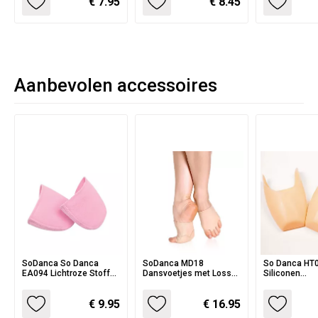
€ 7.95
€ 8.45
Aanbevolen accessoires
SoDanca So Danca
SoDanca MD18
So Danca HT
EA094 Lichtroze Stoffen
Dansvoetjes met Losse
Siliconen
Teenbeschermers voor
Teentjes Teensokken
Teenbescher
Spitzen
Spitzen
€ 9.95
€ 16.95