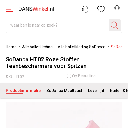
Home
Alle balletkleding
Alle balletkleding SoDanca
SoDanca 
SoDanca HT02 Roze Stoffen
Teenbeschermers voor Spitzen
Op Bestelling
SKU:
HT02
Productinformatie
SoDanca Maattabel
Levertijd
Ruilen & 