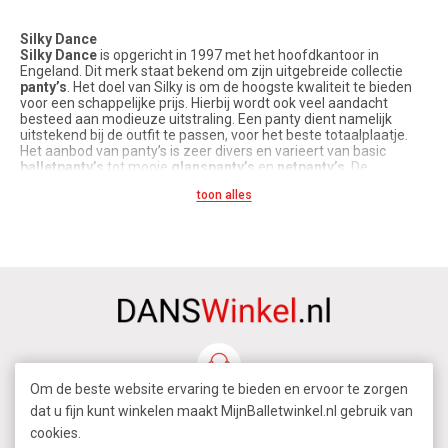
Silky Dance
Silky Dance
is opgericht in 1997 met het hoofdkantoor in
Engeland. Dit merk staat bekend om zijn uitgebreide collectie
panty’s
. Het doel van Silky is om de hoogste kwaliteit te bieden
voor een schappelijke prijs. Hierbij wordt ook veel aandacht
besteed aan modieuze uitstraling. Een panty dient namelijk
uitstekend bij de outfit te passen, voor het beste totaalplaatje.
Het aanbod van panty’s is zeer divers en varieert van basic
balletpanty’s
tot mooie
glanspanty’s
en
netpanty’s
. De
basismodellen zijn heel geschikt voor de reguliere balletles of
toon alles
dagelijks gebruik. Ze zijn verkrijgbaar met of zonder voet, in
verschillende kleuren en zowel voor volwassenen als voor
kinderen. Door de platte naden zijn ze niet zichtbaar onder de
strakke balletkleding. Vanwege hun grote elasticiteit bieden ze
alle bewegingsvrijheid die u zich maar kunt wensen. Voor een
voorstelling, theateruitvoering of feest bijvoorbeeld is er ruime
keuze uit panty’s die de outfit helemaal compleet maken. Silky
Dance levert
panty’s met achternaad
, verschillende
glanzende
panty’s
en
netpanty’s
. Ook deze modellen zijn in diverse kleuren
verkrijgbaar in de maten voor kinderen en volwassenen. Omdat
ze in verschillende tinten leverbaar zijn, is er altijd wel een panty
die goed bij uw huidskleur past.
Om de beste website ervaring te bieden en ervoor te zorgen
Panty’s zijn een onmisbaar kledingstuk in iedere garderobe.
Silky
is inmiddels al meer dan twintig jaar gespecialiseerd in panty’s
dat u fijn kunt winkelen maakt MijnBalletwinkel.nl gebruik van
voor elke vrouw en elke gelegenheid. Deze panty’s kunnen nu
cookies.
ook bij Danswinkel.nl worden aangeschaft. Ook verkopen wij