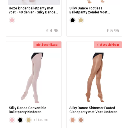
Roze kinder balletpanty met
Silky Dance Footless
voet - 40 denier - Silky Dance
Balletpanty zonder Voet
Footed Essentials
Kinderen
€ 4.95
€ 5.95
niet beschikbaar
niet beschikbaar
Silky Dance Convertible
Silky Dance Shimmer Footed
Balletpanty Kinderen
Glanspanty met Voet kinderen
+ 1 kleuren