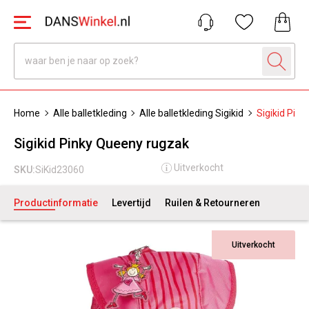
Home
Alle balletkleding
Alle balletkleding Sigikid
Sigikid Pin
Sigikid Pinky Queeny rugzak
Uitverkocht
SKU:
SiKid23060
Productinformatie
Levertijd
Ruilen & Retourneren
Uitverkocht