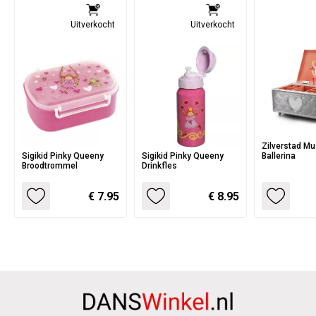
Uitverkocht
Uitverkocht
Zilverstad M
Sigikid Pinky Queeny
Sigikid Pinky Queeny
Ballerina
Broodtrommel
Drinkfles
€ 7.95
€ 8.95