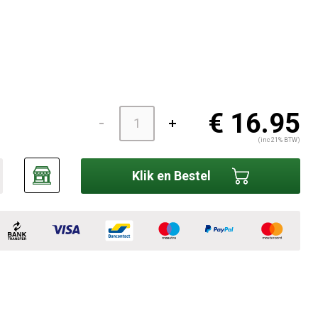
€ 16.95
(inc 21% BTW)
Klik en Bestel