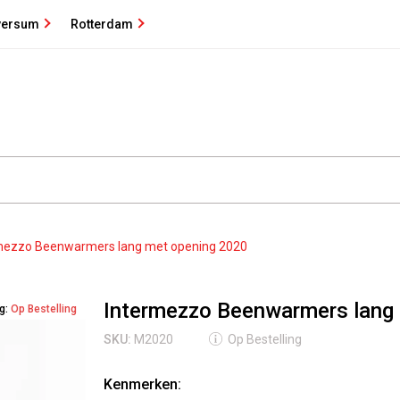
versum
Rotterdam
mezzo Beenwarmers lang met opening 2020
Intermezzo Beenwarmers lang
ng:
Op Bestelling
SKU:
M2020
Op Bestelling
Kenmerken: