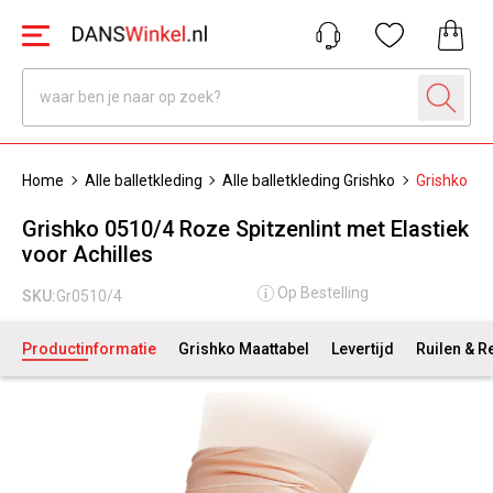
Home
Alle balletkleding
Alle balletkleding Grishko
Grishko 051
Grishko 0510/4 Roze Spitzenlint met Elastiek
voor Achilles
Op Bestelling
SKU:
Gr0510/4
Productinformatie
Grishko Maattabel
Levertijd
Ruilen & R