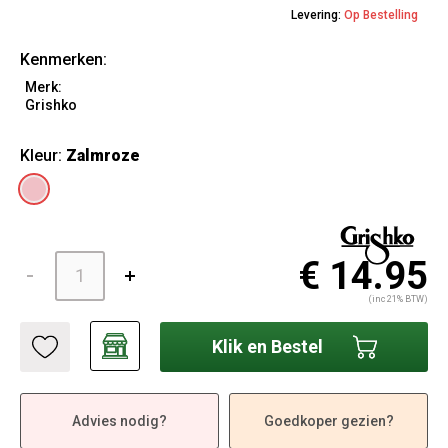
Levering:
Op Bestelling
Kenmerken:
Merk:
Grishko
Kleur:
Zalmroze
€ 14.95
(inc 21% BTW)
Klik en Bestel
Advies nodig?
Goedkoper gezien?